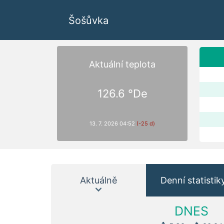
Šošůvka
Aktuální teplota
126.6 °De
13. 7. 2026 04:52
(-25 d)
Aktuálně
Denní statistik
DNES