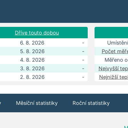
Dříve touto dobou
6. 8. 2026
-
Umístění
5. 8. 2026
-
Počet měře
4. 8. 2026
-
Měřeno o
3. 8. 2026
-
Nejvyšší tep
2. 8. 2026
-
Nejnižší tep
y
Měsíční statistiky
Roční statistiky
M