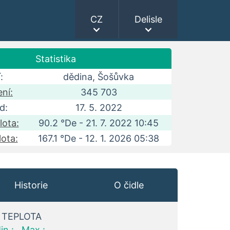
CZ
Delisle
Statistika
:
dědina, Šošůvka
ní:
345 703
d:
17. 5. 2022
lota:
90.2 °De - 21. 7. 2022 10:45
lota:
167.1 °De - 12. 1. 2026 05:38
Historie
O čidle
TEPLOTA
in.:
Max.: