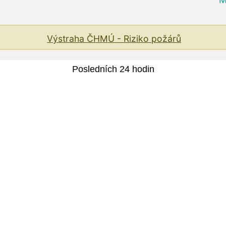
Výstraha ČHMÚ - Riziko požárů
Posledních 24 hodin